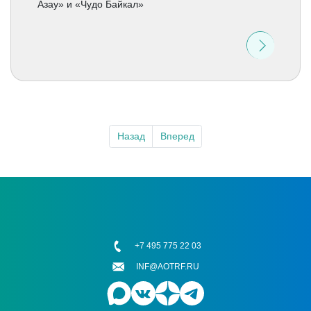
Азау» и «Чудо Байкал»
Назад
Вперед
+7 495 775 22 03
INF@AOTRF.RU