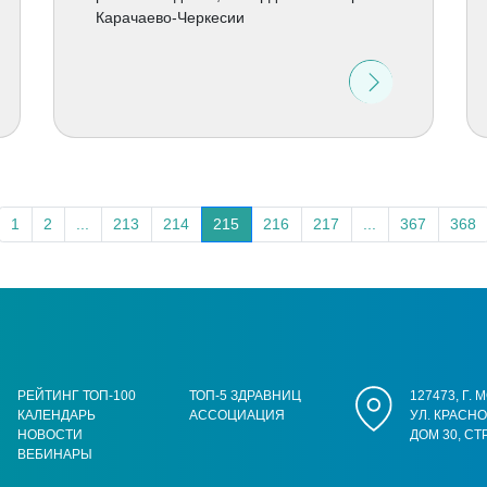
Карачаево-Черкесии
1
2
...
213
214
215
216
217
...
367
368
РЕЙТИНГ ТОП-100
ТОП-5 ЗДРАВНИЦ
127473, Г.
КАЛЕНДАРЬ
АССОЦИАЦИЯ
УЛ. КРАСН
НОВОСТИ
ДОМ 30, СТ
ВЕБИНАРЫ